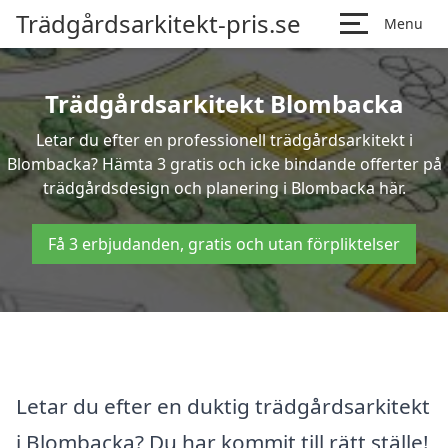
Trädgårdsarkitekt-pris.se
Menu
Trädgårdsarkitekt Blombacka
Letar du efter en professionell trädgårdsarkitekt i
Blombacka? Hämta 3 gratis och icke bindande offerter på
trädgårdsdesign och planering i Blombacka här.
Få 3 erbjudanden, gratis och utan förpliktelser
Letar du efter en duktig trädgårdsarkitekt
i Blombacka? Du har kommit till rätt ställe!