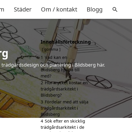
m
Städer
Om / kontakt
Blogg
Innehållsförteckning
rg
gömma
1
Vad kan en
trädgårdsarkitekt i
å trädgårdsdesign och planering i Blidsberg här.
Blidsberg hjälpa till
med?
2
Hur mycket kostar en
trädgårdsarkitekt i
Blidsberg?
3
Fördelar med att välja
trädgårdsarkitekt i
Blidsberg
4
Sök efter en skicklig
trädgårdsarkitekt i de