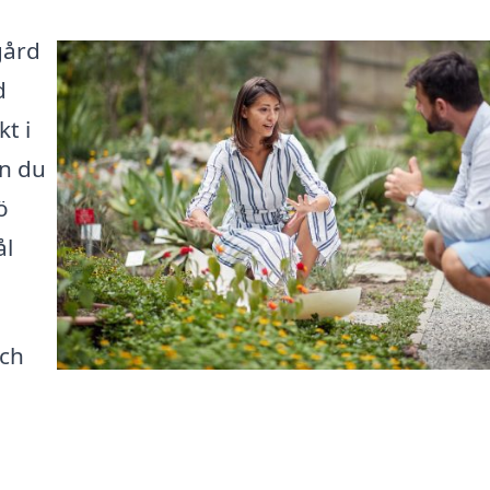
gård
d
t i
an du
ö
ål
och