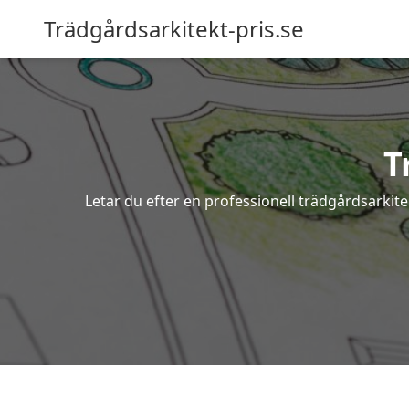
Trädgårdsarkitekt-pris.se
T
Letar du efter en professionell trädgårdsarkite