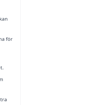
kan
na för
t.
om
tra