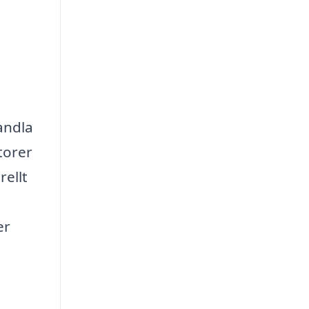
andla
torer
ellt
er