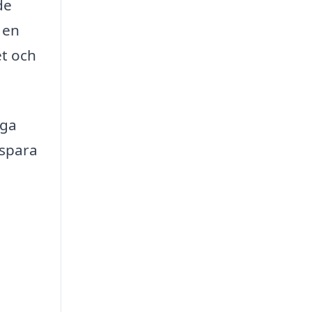
de
 en
et och
iga
 spara