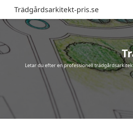
Trädgårdsarkitekt-pris.se
T
Letar du efter en professionell trädgårdsarkite