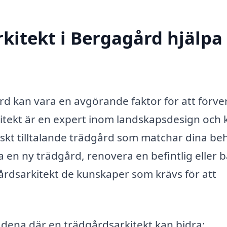
itekt i Bergagård hjälpa t
ård kan vara en avgörande faktor för att förve
tekt är en expert inom landskapsdesign och 
tiskt tilltalande trädgård som matchar dina be
ga en ny trädgård, renovera en befintlig eller 
årdsarkitekt de kunskaper som krävs för att
ådena där en trädgårdsarkitekt kan bidra: