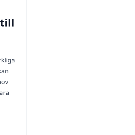
ill
rkliga
kan
hov
bara