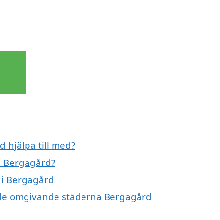
 hjälpa till med?
i Bergagård?
t i Bergagård
 i de omgivande städerna Bergagård