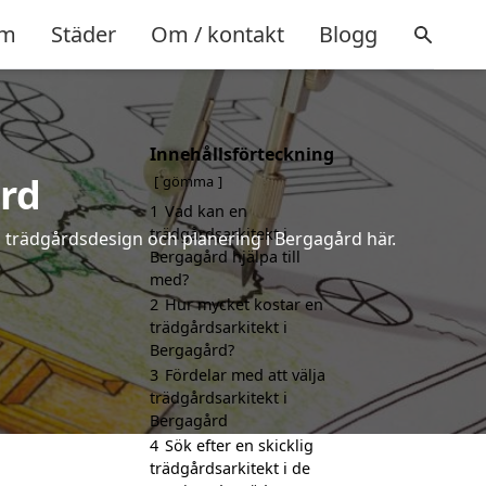
m
Städer
Om / kontakt
Blogg
Innehållsförteckning
rd
gömma
1
Vad kan en
trädgårdsarkitekt i
å trädgårdsdesign och planering i Bergagård här.
Bergagård hjälpa till
med?
2
Hur mycket kostar en
trädgårdsarkitekt i
Bergagård?
3
Fördelar med att välja
trädgårdsarkitekt i
Bergagård
4
Sök efter en skicklig
trädgårdsarkitekt i de