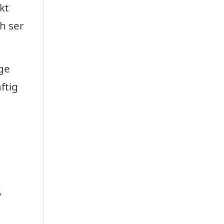
kt
h ser
ge
ftig
,