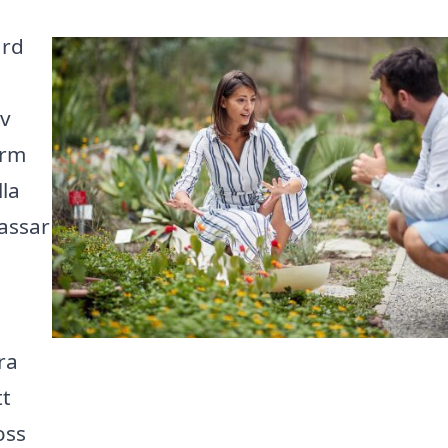
ård
av
orm
lla
assar
ra
tt
oss