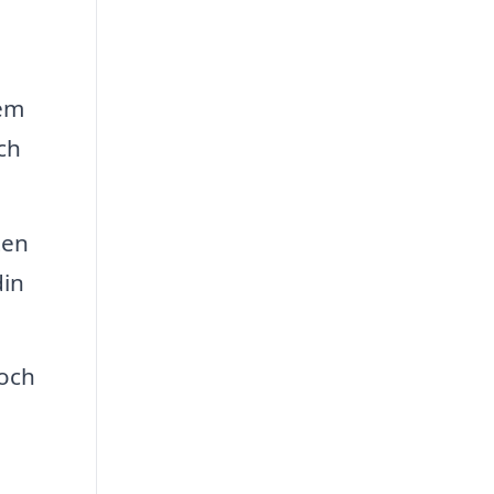
tem
ch
ten
in
 och