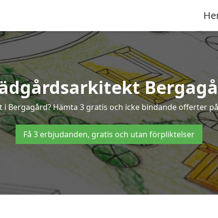
He
rädgårdsarkitekt Bergagå
kt i Bergagård? Hämta 3 gratis och icke bindande offerter p
Få 3 erbjudanden, gratis och utan förpliktelser