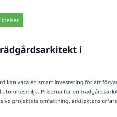
iktelser
rädgårdsarkitekt i
rd kan vara en smart investering för att förv
ll utomhusmiljö. Priserna för en trädgårdsarki
usive projektets omfattning, arkitektens erfa