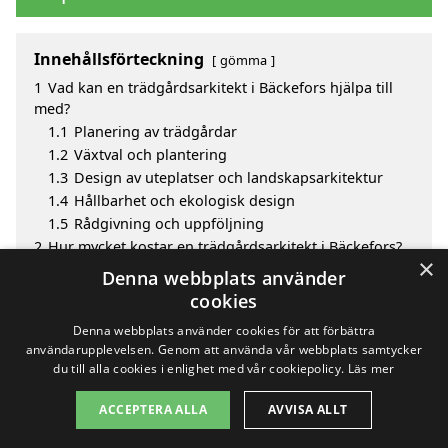
Innehållsförteckning
gömma
1
Vad kan en trädgårdsarkitekt i Bäckefors hjälpa till
med?
1.1
Planering av trädgårdar
1.2
Växtval och plantering
1.3
Design av uteplatser och landskapsarkitektur
1.4
Hållbarhet och ekologisk design
1.5
Rådgivning och uppföljning
2
Hur mycket kostar en trädgårdsarkitekt i Bäckefors?
×
3
Fördelar med att välja trädgårdsarkitekt i Bäckefors
Denna webbplats använder
4
Sök efter en skicklig trädgårdsarkitekt i de
cookies
omgivande städerna Bäckefors
Denna webbplats använder cookies för att förbättra
användarupplevelsen. Genom att använda vår webbplats samtycker
du till alla cookies i enlighet med vår cookiepolicy.
Läs mer
Copyright 2026 - Pilanto Aps
ACCEPTERA ALLA
AVVISA ALLT
Hem
Om / kontakt
Blogg
Webbplatskarta
Villkor