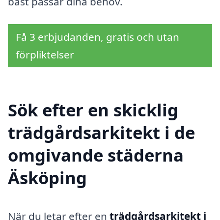
bäst passar dina behov.
Få 3 erbjudanden, gratis och utan
förpliktelser
Sök efter en skicklig
trädgårdsarkitekt i de
omgivande städerna
Äsköping
När du letar efter en
trädgårdsarkitekt i