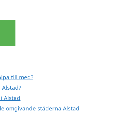
lpa till med?
 Alstad?
i Alstad
i de omgivande städerna Alstad