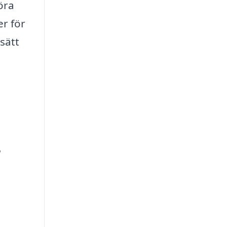
öra
er för
sätt
?