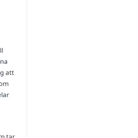
ll
gna
g att
 om
elar
m tar