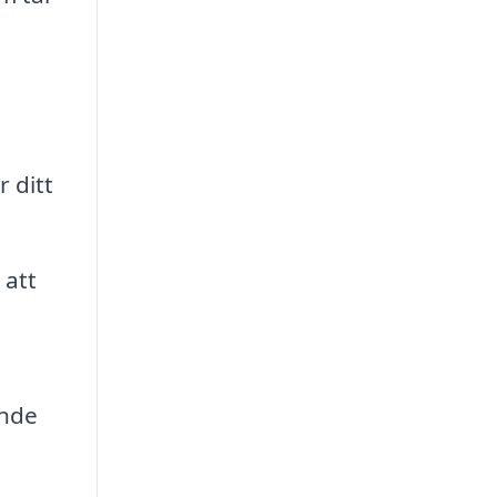
 ditt
 att
ande