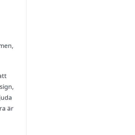
mmen,
att
sign,
juda
ra är