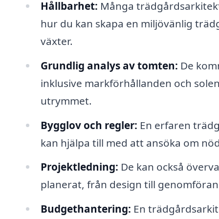
Hållbarhet:
Många trädgårdsarkitekt
hur du kan skapa en miljövänlig tr
växter.
Grundlig analys av tomten:
De komm
inklusive markförhållanden och solens
utrymmet.
Bygglov och regler:
En erfaren trädg
kan hjälpa till med att ansöka om nöd
Projektledning:
De kan också övervaka
planerat, från design till genomföra
Budgethantering:
En trädgårdsarkite