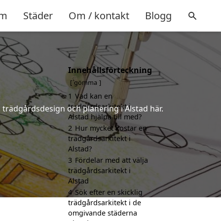
m
Städer
Om / kontakt
Blogg
Innehållsförteckning
d
gömma
1
Vad kan en
trädgårdsarkitekt i
å trädgårdsdesign och planering i Alstad här.
Alstad hjälpa till med?
2
Hur mycket kostar en
trädgårdsarkitekt i
Alstad?
3
Fördelar med att välja
trädgårdsarkitekt i
Alstad
4
Sök efter en skicklig
trädgårdsarkitekt i de
omgivande städerna