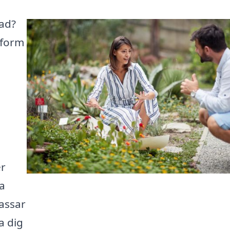
tad?
ttform
er
ja
assar
a dig