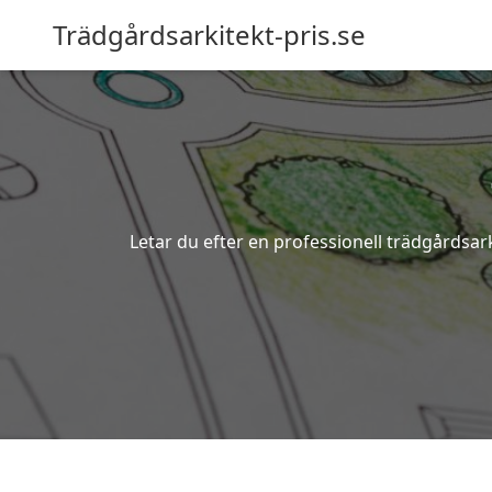
Trädgårdsarkitekt-pris.se
Letar du efter en professionell trädgårdsark