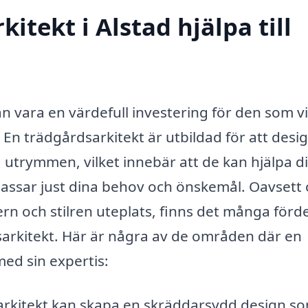
itekt i Alstad hjälpa till
an vara en värdefull investering för den som vi
 En trädgårdsarkitekt är utbildad för att desi
utrymmen, vilket innebär att de kan hjälpa di
 passar just dina behov och önskemål. Oavsett
ern och stilren uteplats, finns det många förd
sarkitekt. Här är några av de områden där en
ed sin expertis:
rkitekt kan skapa en skräddarsydd design so