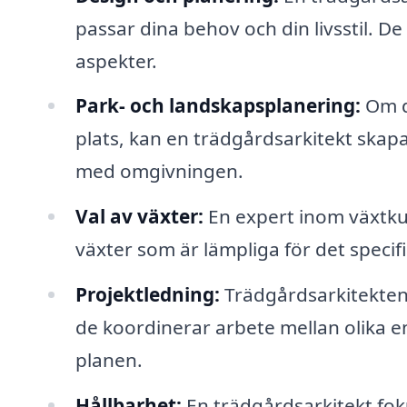
passar dina behov och din livsstil. De
aspekter.
Park- och landskapsplanering:
Om du
plats, kan en trädgårdsarkitekt skap
med omgivningen.
Val av växter:
En expert inom växtk
växter som är lämpliga för det speci
Projektledning:
Trädgårdsarkitekten 
de koordinerar arbete mellan olika ent
planen.
Hållbarhet:
En trädgårdsarkitekt fok