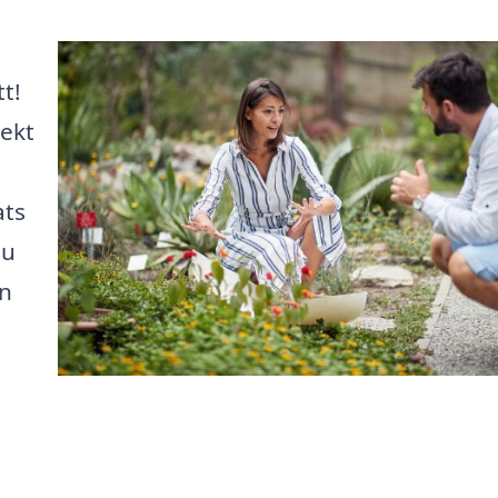
t!
tekt
ats
du
en