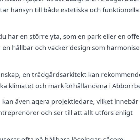
 tar hänsyn till både estetiska och funktionella
 har en större yta, som en park eller en offe
a en hållbar och vacker design som harmonise
unskap, en trädgårdsarkitekt kan rekommend
fika klimatet och markförhållandena i Abborrb
kan även agera projektledare, vilket innebär 
reprenörer och ser till att allt utförs enligt
userar ofta på hållbara lösningar, såsom