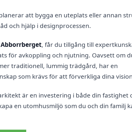
anerar att bygga en uteplats eller annan str
åd och hjälp i designprocessen.
i Abborrberget
, får du tillgång till expertkuns
ats för avkoppling och njutning. Oavsett om du
 mer traditionell, lummig trädgård, har en
skap som krävs för att förverkliga dina vision
arkitekt är en investering i både din fastighet
 skapa en utomhusmiljö som du och din familj 