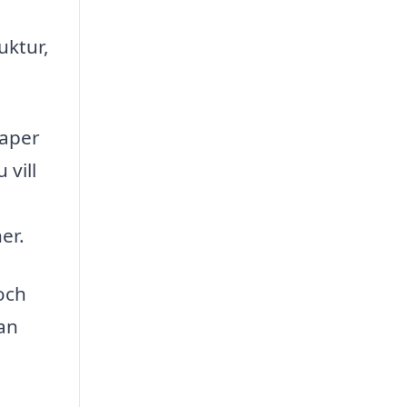
uktur,
kaper
 vill
er.
 och
kan