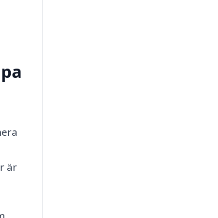
lpa
mera
r är
m