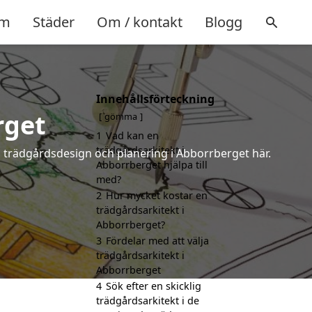
m
Städer
Om / kontakt
Blogg
Innehållsförteckning
rget
gömma
1
Vad kan en
trädgårdsarkitekt i
å trädgårdsdesign och planering i Abborrberget här.
Abborrberget hjälpa till
med?
2
Hur mycket kostar en
trädgårdsarkitekt i
Abborrberget?
3
Fördelar med att välja
trädgårdsarkitekt i
Abborrberget
4
Sök efter en skicklig
trädgårdsarkitekt i de