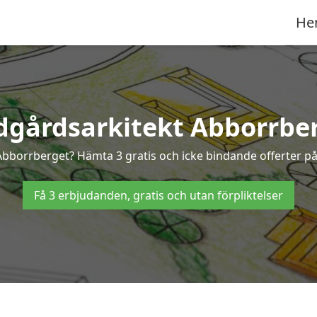
He
dgårdsarkitekt Abborrbe
i Abborrberget? Hämta 3 gratis och icke bindande offerter p
Få 3 erbjudanden, gratis och utan förpliktelser