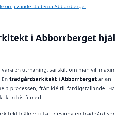
 i de omgivande städerna Abborrberget
kitekt i Abborrberget hjä
 vara en utmaning, särskilt om man vill maxi
. En
trädgårdsarkitekt i Abborrberget
är en
a processen, från idé till färdigställande. Hä
kt kan bistå med:
kitekt hjälper till att designa en trädgård so