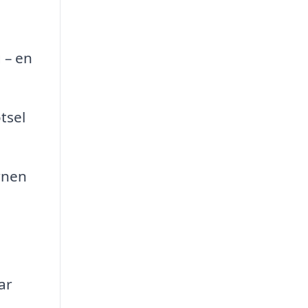
 – en
tsel
rnen
ar