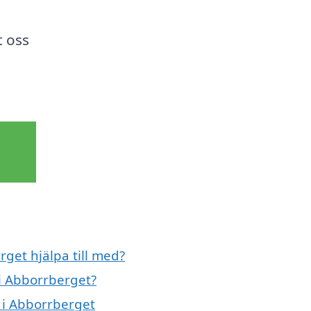
t oss
get hjälpa till med?
i Abborrberget?
t i Abborrberget